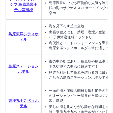
島原温泉の中でも圧倒的な人気を誇るの
シブ 島原温泉ホ
館の海のサウナ＆スパ オールインクルー
テル南風楼
泉ホ…
海を見下ろす丘に立地
出張や観光にも／禁煙・喫煙／空清・駐車
島原東洋シティホ
i・子供添寝無料／ランドリー
テル
利便性とコストパフォーマンスを重視す
島原東洋シティホテルが非常に適してい
市の中心街にあり、島原駅や島原港にも
島原ステーション
ネスや観光の拠点に最適です！！
ホテル
鉄道を利用して島原を訪れる方に最も便
こちらの島原ステーションホテルです
一面の海と感動の朝日を望む絶景の宿◎
のオーシャンビュー温泉が自慢◎旬の海
東洋九十九ベィホ
沢に堪能
テル
美しい海を眺めながら静かな時間を過ご
は、東洋九十九ベィホテルがぴったりの