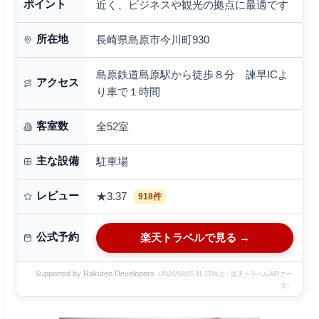
ポイント
近く、ビジネスや観光の拠点に最適です
所在地
長崎県島原市今川町930
島原鉄道島原駅から徒歩８分 諫早ICよ
アクセス
り車で１時間
客室数
全52室
主な設備
駐車場
レビュー
★3.37
918件
公式予約
楽天トラベルで見る →
Supported by Rakuten Developers
（2026/06/05 11:27時点・楽天トラベルAPIデー
タ）