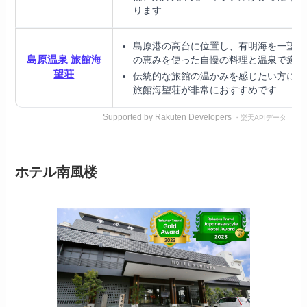
ります
島原港の高台に位置し、有明海を一望！
島原温泉 旅館海
の恵みを使った自慢の料理と温泉で癒し
望荘
伝統的な旅館の温かみを感じたい方には
旅館海望荘が非常におすすめです
Supported by Rakuten Developers
・楽天APIデータ
ホテル南風楼