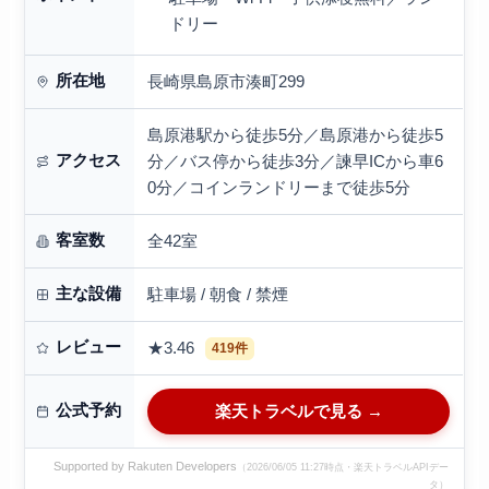
ドリー
所在地
長崎県島原市湊町299
島原港駅から徒歩5分／島原港から徒歩5
アクセス
分／バス停から徒歩3分／諫早ICから車6
0分／コインランドリーまで徒歩5分
客室数
全42室
主な設備
駐車場 / 朝食 / 禁煙
レビュー
★3.46
419件
公式予約
楽天トラベルで見る →
Supported by Rakuten Developers
（2026/06/05 11:27時点・楽天トラベルAPIデー
タ）