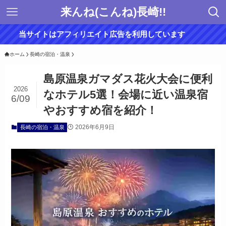
来んね(こんね)長崎!!
当サイトはアフィリエイト広告を利用しています
ホーム
長崎の宿泊・温泉
島原温泉ガマダス花火大会に便利
2026
なホテル5選！会場に近い温泉宿
6/09
やおすすめ宿を紹介！
2026年6月9日
長崎の宿泊・温泉