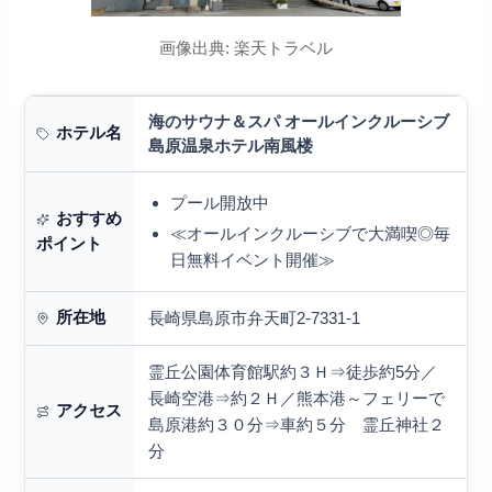
画像出典: 楽天トラベル
海のサウナ＆スパ オールインクルーシブ
ホテル名
島原温泉ホテル南風楼
プール開放中
おすすめ
≪オールインクルーシブで大満喫◎毎
ポイント
日無料イベント開催≫
所在地
長崎県島原市弁天町2-7331-1
霊丘公園体育館駅約３Ｈ⇒徒歩約5分／
長崎空港⇒約２Ｈ／熊本港～フェリーで
アクセス
島原港約３０分⇒車約５分 霊丘神社２
分