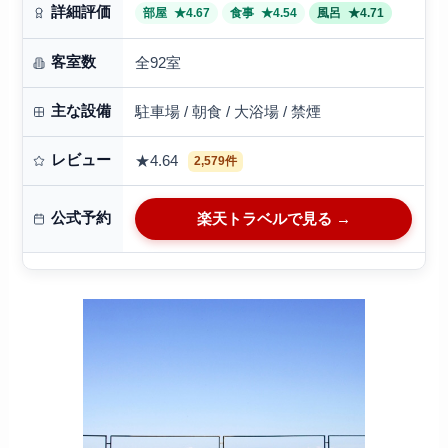
詳細評価
部屋
★4.67
食事
★4.54
風呂
★4.71
客室数
全92室
主な設備
駐車場 / 朝食 / 大浴場 / 禁煙
レビュー
★4.64
2,579件
公式予約
楽天トラベルで見る →