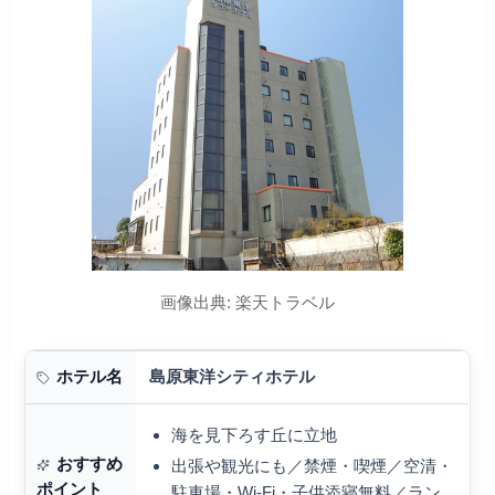
画像出典: 楽天トラベル
島原東洋シティホテル
ホテル名
海を見下ろす丘に立地
おすすめ
出張や観光にも／禁煙・喫煙／空清・
ポイント
駐車場・Wi-Fi・子供添寝無料／ラン