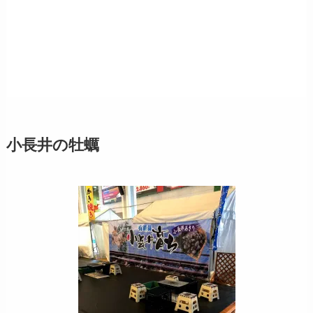
小長井の牡蠣