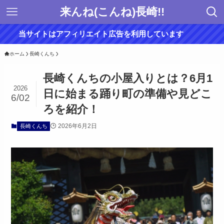
来んね(こんね)長崎!!
当サイトはアフィリエイト広告を利用しています
ホーム
長崎くんち
長崎くんちの小屋入りとは？6月1
2026
日に始まる踊り町の準備や見どこ
6/02
ろを紹介！
2026年6月2日
長崎くんち